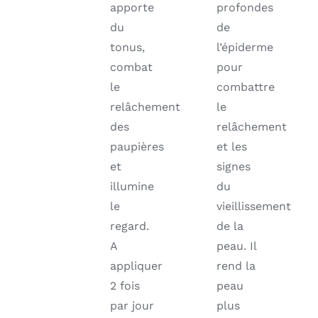
apporte
profondes
du
de
tonus,
l’épiderme
combat
pour
le
combattre
relâchement
le
des
relâchement
paupières
et les
et
signes
illumine
du
le
vieillissement
regard.
de la
A
peau. Il
appliquer
rend la
2 fois
peau
par jour
plus