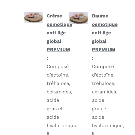
Crème
Baume
osmotique
osmotique
anti âge
anti âge
global
global
PREMIUM
PREMIUM
:
:
Composé
Composé
d’éctoïne,
d’éctoïne,
tréhalose,
tréhalose,
céramides,
céramides,
acide
acide
gras et
gras et
acide
acide
hyaluronique,
hyaluronique,
il
il