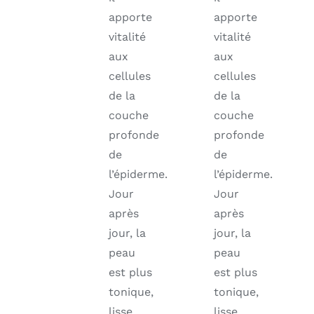
apporte
apporte
vitalité
vitalité
aux
aux
cellules
cellules
de la
de la
couche
couche
profonde
profonde
de
de
l’épiderme.
l’épiderme.
Jour
Jour
après
après
jour, la
jour, la
peau
peau
est plus
est plus
tonique,
tonique,
lisse,
lisse,