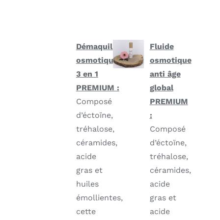
Démaquillant
Fluide
osmotique
osmotique
3 en 1
anti âge
PREMIUM :
global
Composé
PREMIUM
d’éctoïne,
:
tréhalose,
Composé
céramides,
d’éctoïne,
acide
tréhalose,
gras et
céramides,
huiles
acide
émollientes,
gras et
cette
acide