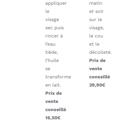
appliquer
matin
le
et soir
visage
sur le
sec puis
visage,
rincer à
le cou
l’eau
et le
tiède,
décolleté.
l’huile
Prix de
se
vente
transforme
conseillé
en lait.
39,90€
Prix de
vente
conseillé
16,50€