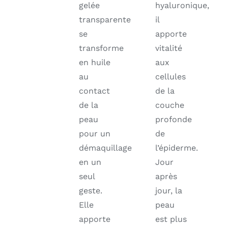
gelée
hyaluronique,
transparente
il
se
apporte
transforme
vitalité
en huile
aux
au
cellules
contact
de la
de la
couche
peau
profonde
pour un
de
démaquillage
l’épiderme.
en un
Jour
seul
après
geste.
jour, la
Elle
peau
apporte
est plus