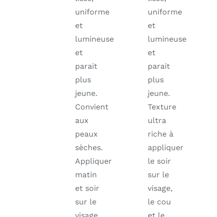
uniforme
uniforme
et
et
lumineuse
lumineuse
et
et
parait
parait
plus
plus
jeune.
jeune.
Convient
Texture
aux
ultra
peaux
riche à
sèches.
appliquer
Appliquer
le soir
matin
sur le
et soir
visage,
sur le
le cou
visage,
et le