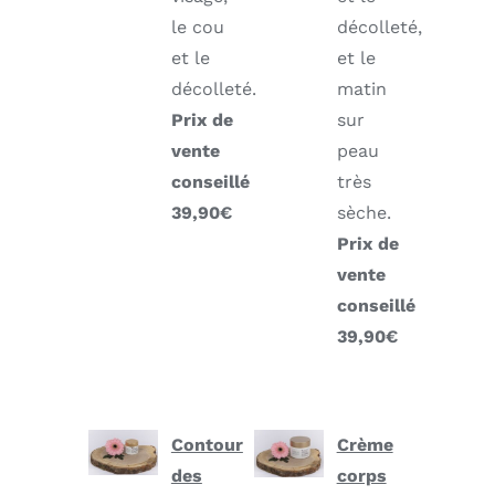
le cou
décolleté,
et le
et le
décolleté.
matin
Prix de
sur
vente
peau
conseillé
très
39,90€
sèche.
Prix de
vente
conseillé
39,90€
Contour
Crème
des
corps