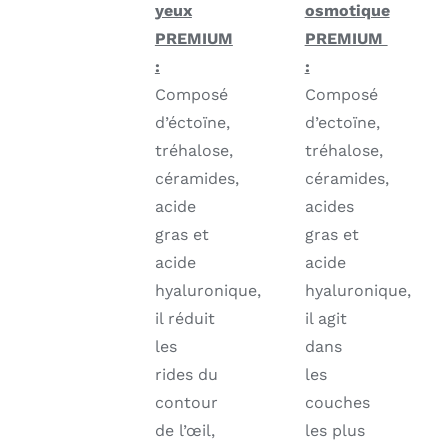
yeux
osmotique
PREMIUM
PREMIUM
:
:
Composé
Composé
d’éctoïne,
d’ectoïne,
tréhalose,
tréhalose,
céramides,
céramides,
acide
acides
gras et
gras et
acide
acide
hyaluronique,
hyaluronique,
il réduit
il agit
les
dans
rides du
les
contour
couches
de l’œil,
les plus